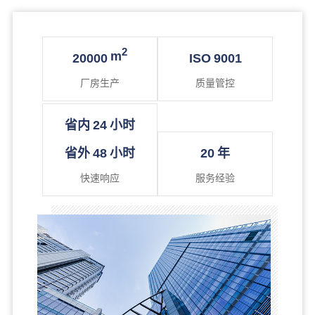
2
m
20000
ISO
9001
厂房生产
质量管控
省内
24
小时
省外
48
小时
20
年
快速响应
服务经验