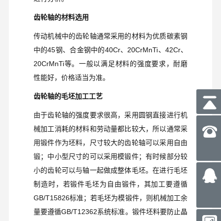
齿轮轴的材料选用
传动机械中的齿轮轴通常采用的材料为优质碳素钢
中的
45
钢、合金钢中的
40Cr
、
20CrMnTi
、
42Cr
、
20CrMnTi
等。一般以满足材料的强度要求，耐磨
性能好，价格适当为准。
齿轮轴的毛坯加工工艺
由于齿轮轴的强度要求很高，采用圆钢直接进行机
械加工消耗的材料和劳动量都比较大，所以通常采
用锻件作为坯料，尺寸较大的齿轮轴可以采用自由
锻；中小型尺寸的可以采用模锻件；有时候部分较
小的齿轮可以与轴一起做成整体毛坯。在进行毛坯
制造时，若锻件毛坯为自由锻件，其加工要遵循
GB/T15826
标准；若毛坯为模锻件，则机械加工余
量要遵循
GB/T12362
系统标准。锻件坯料要防止晶