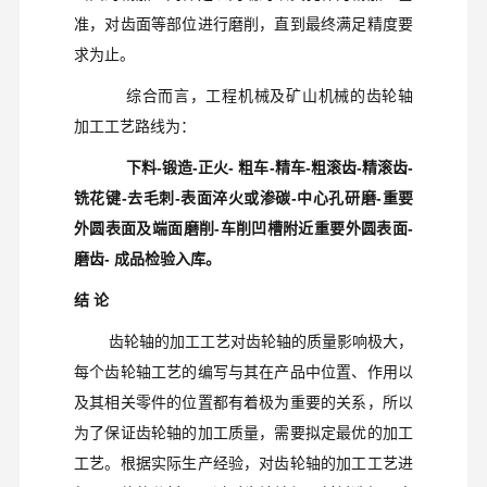
准，对齿面等部位进行磨削，直到最终满足精度要
求为止。
综合而言，工程机械及矿山机械的齿轮轴
加工工艺路线为：
下料
-
锻造
-
正火
-
粗车
-
精车
-
粗滚齿
-
精滚齿
-
铣花键
-
去毛刺
-
表面淬火或渗碳
-
中心孔研磨
-
重要
外圆表面及端面磨削
-
车削凹槽附近重要外圆表面
-
磨齿
-
成品检验入库。
结 论
齿轮轴的加工工艺对齿轮轴的质量影响极大，
每个齿轮轴工艺的编写与其在产品中位置、作用以
及其相关零件的位置都有着极为重要的关系，所以
为了保证齿轮轴的加工质量，需要拟定最优的加工
工艺。根据实际生产经验，对齿轮轴的加工工艺进