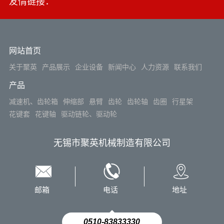
友情链接：
网站首页
关于聚英
产品展示
企业设备
新闻中心
人力资源
联系我们
产品
减速机、齿轮箱
伸缩部
悬臂
齿轮
齿轮轴
齿圈
行星架
花键套
花键轴
驱动链轮、驱动轮
无锡市聚英机械制造有限公司
邮箱
电话
地址
0510-83833330