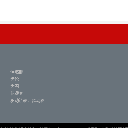
伸缩部
齿轮
齿圈
花键套
驱动链轮、驱动轮