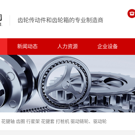
齿轮传动件和齿轮箱的专业制造商
新闻动态
人力资源
企业设备
、花键轴
齿圈
行星架
花键套
打桩机
驱动链轮、驱动轮